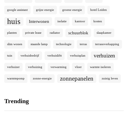
google assistant
grijze energie
groene energie
hotel Leiden
huis
Interwonen
isolatie
kantoor
kosten
schuurblok
planten
private lease
radiator
slaapkamer
slim wonen
staande lamp
technologie
terras
terrasoverkapping
verhuizen
tuin
verhuisbedrijf
verhuisliftt
verhuisplan
verhuizer
verhuizing
verwarming
vloer
warmte isoleren
zonnepanelen
warmtepomp
zonne-energie
zuinig leven
Trending