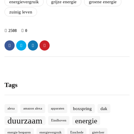
energievergruik
grijze energie
groene energie
zuinig leven
2508
0
Tags
boxspring
dak
alexa
amazon alexa
apparaten
duurzaam
energie
Eindhoven
energie besparen
energievergruik
Enschede
gietvloer