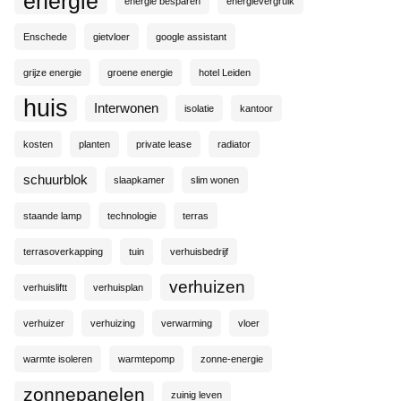
energie
energie besparen
energievergruik
Enschede
gietvloer
google assistant
grijze energie
groene energie
hotel Leiden
huis
Interwonen
isolatie
kantoor
kosten
planten
private lease
radiator
schuurblok
slaapkamer
slim wonen
staande lamp
technologie
terras
terrasoverkapping
tuin
verhuisbedrijf
verhuizen
verhuisliftt
verhuisplan
verhuizer
verhuizing
verwarming
vloer
warmte isoleren
warmtepomp
zonne-energie
zonnepanelen
zuinig leven