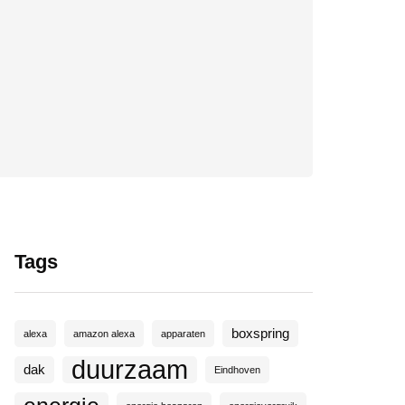
Tags
boxspring
alexa
amazon alexa
apparaten
duurzaam
dak
Eindhoven