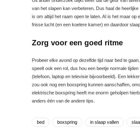
Uit ander onderzoek blijkt weer dat de geur van lavend
van het slapen kan verbeteren. Dus haal de heerlijke
is om altijd het raam open te laten. Al is het maar op 
frisse lucht (en een koelere kamer) en daardoor slaap 
Zorg voor een goed ritme
Probeer elke avond op dezelfde tijd naar bed te gaan
speelt ook een rol, dus hou een beetje normale tijden 
(telefoon, laptop en televisie bijvoorbeeld). Een lekker
zou ook nog een boxspring kunnen aanschaffen, omdat
elektrische boxspring heeft me enorm geholpen hierbi
anders één van de andere tips.
bed
boxspring
in slaap vallen
sla