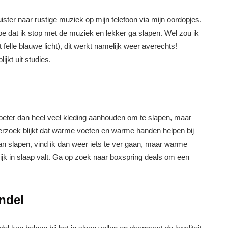
luister naar rustige muziek op mijn telefoon via mijn oordopjes.
moe dat ik stop met de muziek en lekker ga slapen. Wel zou ik
t felle blauwe licht), dit werkt namelijk weer averechts!
jkt uit studies.
 beter dan heel veel kleding aanhouden om te slapen, maar
erzoek blijkt dat warme voeten en warme handen helpen bij
n slapen, vind ik dan weer iets te ver gaan, maar warme
lijk in slaap valt. Ga op zoek naar boxspring deals om een
endel