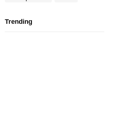
Trending
Verhuizen doe je zo:
Wat komt er kijken
3 inpaktips
bij een nieuwe
woning?
29 juli 2020
2 september 2020