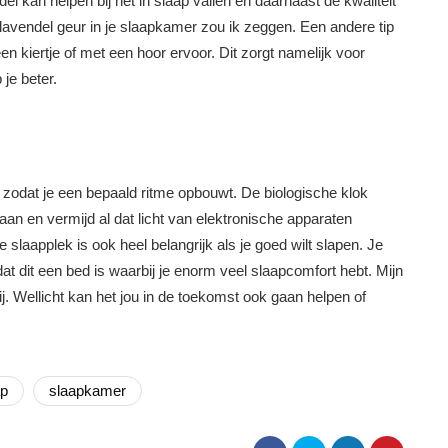
el kan helpen bij het in slaap vallen en daarnaast de kwaliteit
 lavendel geur in je slaapkamer zou ik zeggen. Een andere tip
een kiertje of met een hoor ervoor. Dit zorgt namelijk voor
je beter.
, zodat je een bepaald ritme opbouwt. De biologische klok
aan en vermijd al dat licht van elektronische apparaten
e slaapplek is ook heel belangrijk als je goed wilt slapen. Je
 dit een bed is waarbij je enorm veel slaapcomfort hebt. Mijn
j. Wellicht kan het jou in de toekomst ook gaan helpen of
ap
slaapkamer